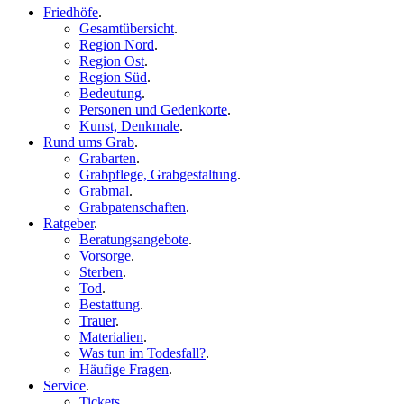
Friedhöfe
.
Gesamtübersicht
.
Region Nord
.
Region Ost
.
Region Süd
.
Bedeutung
.
Personen und Gedenkorte
.
Kunst, Denkmale
.
Rund ums Grab
.
Grabarten
.
Grabpflege, Grabgestaltung
.
Grabmal
.
Grabpatenschaften
.
Ratgeber
.
Beratungsangebote
.
Vorsorge
.
Sterben
.
Tod
.
Bestattung
.
Trauer
.
Materialien
.
Was tun im Todesfall?
.
Häufige Fragen
.
Service
.
Tickets
.