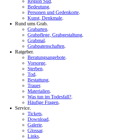
Region Süd
.
Bedeutung
.
Personen und Gedenkorte
.
Kunst, Denkmale
.
Rund ums Grab
.
Grabarten
.
Grabpflege, Grabgestaltung
.
Grabmal
.
Grabpatenschaften
.
Ratgeber
.
Beratungsangebote
.
Vorsorge
.
Sterben
.
Tod
.
Bestattung
.
Trauer
.
Materialien
.
Was tun im Todesfall?
.
Häufige Fragen
.
Service
.
Tickets
.
Download
.
Galerie
.
Glossar
.
Links
.