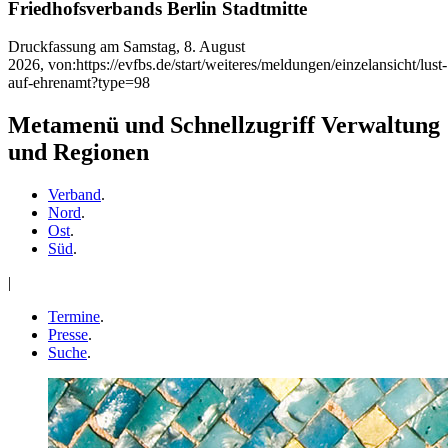
Friedhofsverbands Berlin Stadtmitte
Druckfassung am Samstag, 8. August
2026, von:https://evfbs.de/start/weiteres/meldungen/einzelansicht/lust-
auf-ehrenamt?type=98
Metamenü und Schnellzugriff Verwaltung
und Regionen
Verband
.
Nord
.
Ost
.
Süd
.
|
Termine
.
Presse
.
Suche
.