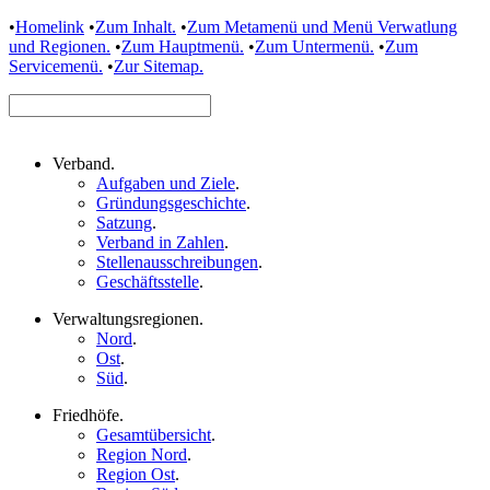
•
Homelink
•
Zum Inhalt.
•
Zum Metamenü und Menü Verwatlung
und Regionen.
•
Zum Hauptmenü.
•
Zum Untermenü.
•
Zum
Servicemenü.
•
Zur Sitemap.
Verband
.
Aufgaben und Ziele
.
Gründungsgeschichte
.
Satzung
.
Verband in Zahlen
.
Stellenausschreibungen
.
Geschäftsstelle
.
Verwaltungsregionen
.
Nord
.
Ost
.
Süd
.
Friedhöfe
.
Gesamtübersicht
.
Region Nord
.
Region Ost
.