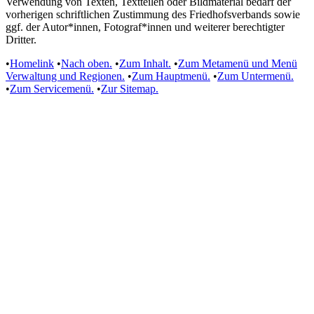
Verwendung von Texten, Textteilen oder Bildmaterial bedarf der
vorherigen schriftlichen Zustimmung des Friedhofsverbands sowie
ggf. der Autor*innen, Fotograf*innen und weiterer berechtigter
Dritter.
•
Homelink
•
Nach oben.
•
Zum Inhalt.
•
Zum Metamenü und Menü
Verwaltung und Regionen.
•
Zum Hauptmenü.
•
Zum Untermenü.
•
Zum Servicemenü.
•
Zur Sitemap.