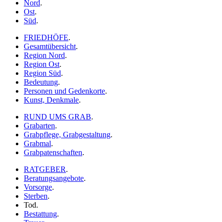
Nord
.
Ost
.
Süd
.
FRIEDHÖFE
.
Gesamtübersicht
.
Region Nord
.
Region Ost
.
Region Süd
.
Bedeutung
.
Personen und Gedenkorte
.
Kunst, Denkmale
.
RUND UMS GRAB
.
Grabarten
.
Grabpflege, Grabgestaltung
.
Grabmal
.
Grabpatenschaften
.
RATGEBER
.
Beratungsangebote
.
Vorsorge
.
Sterben
.
Tod
.
Bestattung
.