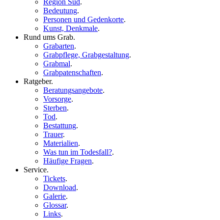
Region Süd
.
Bedeutung
.
Personen und Gedenkorte
.
Kunst, Denkmale
.
Rund ums Grab
.
Grabarten
.
Grabpflege, Grabgestaltung
.
Grabmal
.
Grabpatenschaften
.
Ratgeber
.
Beratungsangebote
.
Vorsorge
.
Sterben
.
Tod
.
Bestattung
.
Trauer
.
Materialien
.
Was tun im Todesfall?
.
Häufige Fragen
.
Service
.
Tickets
.
Download
.
Galerie
.
Glossar
.
Links
.