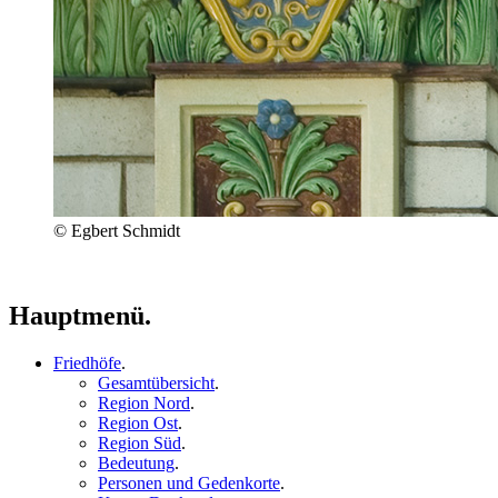
© Egbert Schmidt
Hauptmenü.
Friedhöfe
.
Gesamtübersicht
.
Region Nord
.
Region Ost
.
Region Süd
.
Bedeutung
.
Personen und Gedenkorte
.