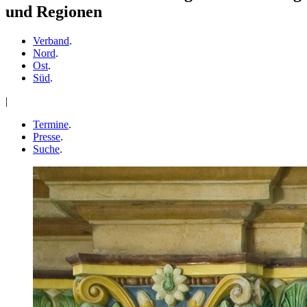
und Regionen
Verband
.
Nord
.
Ost
.
Süd
.
|
Termine
.
Presse
.
Suche
.