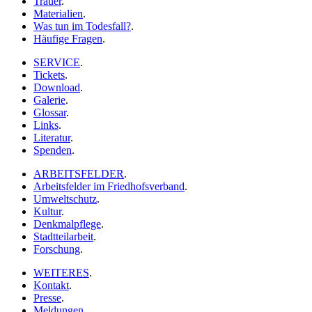
Trauer
.
Materialien
.
Was tun im Todesfall?
.
Häufige Fragen
.
SERVICE
.
Tickets
.
Download
.
Galerie
.
Glossar
.
Links
.
Literatur
.
Spenden
.
ARBEITSFELDER
.
Arbeitsfelder im Friedhofsverband
.
Umweltschutz
.
Kultur
.
Denkmalpflege
.
Stadtteilarbeit
.
Forschung
.
WEITERES
.
Kontakt
.
Presse
.
Meldungen
.