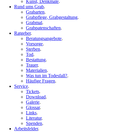
Kunst, Denkmale
.
Rund ums Grab
.
Grabarten
.
Grabpflege, Grabgestaltung
.
Grabmal
.
Grabpatenschaften
.
Ratgeber
.
Beratungsangebote
.
Vorsorge
.
Sterben
.
Tod
.
Bestattung
.
Trauer
.
Materialien
.
Was tun im Todesfall?
.
Häufige Fragen
.
Service
.
Tickets
.
Download
.
Galerie
.
Glossar
.
Links
.
Literatur
.
Spenden
.
Arbeitsfelder
.