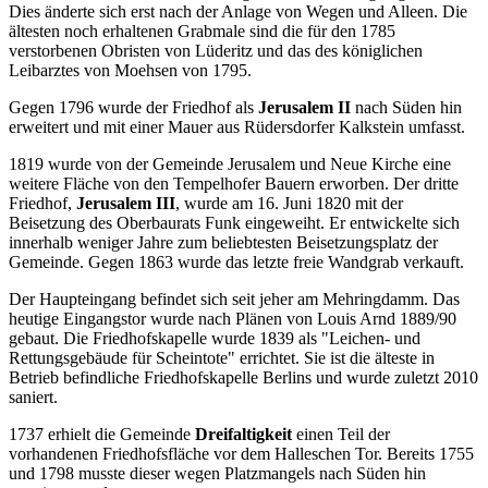
Dies änderte sich erst nach der Anlage von Wegen und Alleen. Die
ältesten noch erhaltenen Grabmale sind die für den 1785
verstorbenen Obristen von Lüderitz und das des königlichen
Leibarztes von Moehsen von 1795.
Gegen 1796 wurde der Friedhof als
Jerusalem II
nach Süden hin
erweitert und mit einer Mauer aus Rüdersdorfer Kalkstein umfasst.
1819 wurde von der Gemeinde Jerusalem und Neue Kirche eine
weitere Fläche von den Tempelhofer Bauern erworben. Der dritte
Friedhof,
Jerusalem III
, wurde am 16. Juni 1820 mit der
Beisetzung des Oberbaurats Funk eingeweiht. Er entwickelte sich
innerhalb weniger Jahre zum beliebtesten Beisetzungsplatz der
Gemeinde. Gegen 1863 wurde das letzte freie Wandgrab verkauft.
Der Haupteingang befindet sich seit jeher am Mehringdamm. Das
heutige Eingangstor wurde nach Plänen von Louis Arnd 1889/90
gebaut. Die Friedhofskapelle wurde 1839 als "Leichen- und
Rettungsgebäude für Scheintote" errichtet. Sie ist die älteste in
Betrieb befindliche Friedhofskapelle Berlins und wurde zuletzt 2010
saniert.
1737 erhielt die Gemeinde
Dreifaltigkeit
einen Teil der
vorhandenen Friedhofsfläche vor dem Halleschen Tor. Bereits 1755
und 1798 musste dieser wegen Platzmangels nach Süden hin