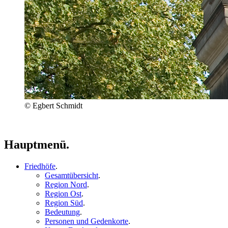
© Egbert Schmidt
Hauptmenü.
Friedhöfe
.
Gesamtübersicht
.
Region Nord
.
Region Ost
.
Region Süd
.
Bedeutung
.
Personen und Gedenkorte
.