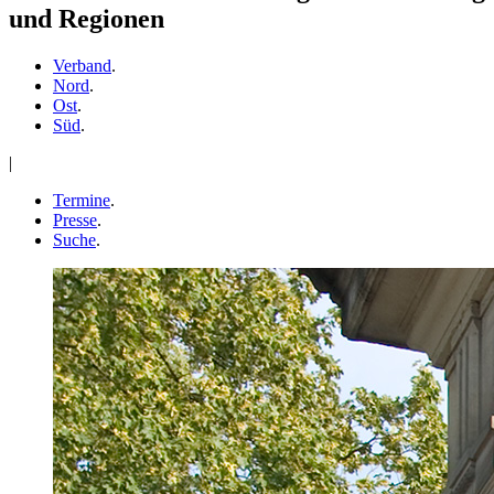
und Regionen
Verband
.
Nord
.
Ost
.
Süd
.
|
Termine
.
Presse
.
Suche
.