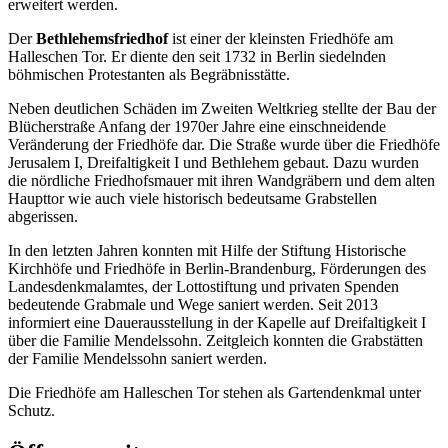
erweitert werden.
Der
Bethlehemsfriedhof
ist einer der kleinsten Friedhöfe am
Halleschen Tor. Er diente den seit 1732 in Berlin siedelnden
böhmischen Protestanten als Begräbnisstätte.
Neben deutlichen Schäden im Zweiten Weltkrieg stellte der Bau der
Blücherstraße Anfang der 1970er Jahre eine einschneidende
Veränderung der Friedhöfe dar. Die Straße wurde über die Friedhöfe
Jerusalem I, Dreifaltigkeit I und Bethlehem gebaut. Dazu wurden
die nördliche Friedhofsmauer mit ihren Wandgräbern und dem alten
Haupttor wie auch viele historisch bedeutsame Grabstellen
abgerissen.
In den letzten Jahren konnten mit Hilfe der Stiftung Historische
Kirchhöfe und Friedhöfe in Berlin-Brandenburg, Förderungen des
Landesdenkmalamtes, der Lottostiftung und privaten Spenden
bedeutende Grabmale und Wege saniert werden. Seit 2013
informiert eine Dauerausstellung in der Kapelle auf Dreifaltigkeit I
über die Familie Mendelssohn. Zeitgleich konnten die Grabstätten
der Familie Mendelssohn saniert werden.
Die Friedhöfe am Halleschen Tor stehen als Gartendenkmal unter
Schutz.