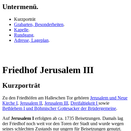
Untermenü.
Kurzporträt
Grabarten, Besonderheiten
.
Kapelle
.
Rundgang
.
Adresse, Lageplan
.
Friedhof Jerusalem III
Kurzporträt
Zu den Friedhöfen am Halleschen Tor gehören
Jerusalem und Neue
Kirche I
,
Jerusalem II
,
Jerusalem III
,
Dreifaltigkeit I
sowie
Bethlehem I und Böhmischer Gottesacker der Brüdergemeine
.
Auf
Jerusalem I
erfolgten ab ca. 1735 Beisetzungen. Damals lag
der Friedhof noch weit vor den Toren der Stadt und wurde wegen
seines schlechten Zustands nur ungern für Beisetzungen genutzt.