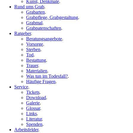
Kunst, Denkmale
.
Rund ums Grab
.
Grabarten
.
Grabpflege, Grabgestaltung
.
Grabmal
.
Grabpatenschaften
.
Ratgeber
.
Beratungsangebote
.
Vorsorge
.
Sterben
.
Tod
.
Bestattung
.
Trauer
.
Materialien
.
Was tun im Todesfall?
.
Häufige Fragen
.
Service
.
Tickets
.
Download
.
Galerie
.
Glossar
.
Links
.
Literatur
.
Spenden
.
Arbeitsfelder
.