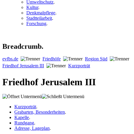
Umweltschutz
.
Kultur
.
Denkmalpflege
.
Stadtteilarbeit
.
Forschung
.
Breadcrumb.
evfbs.de
Friedhöfe
Region Süd
Friedhof Jerusalem III
Kurzporträt
Friedhof Jerusalem III
Kurzporträt
.
Grabarten, Besonderheiten
.
Kapelle
.
Rundgang
.
Adresse, Lageplan
.