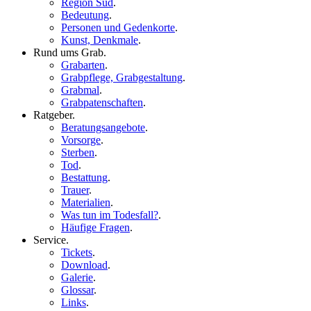
Region Süd
.
Bedeutung
.
Personen und Gedenkorte
.
Kunst, Denkmale
.
Rund ums Grab
.
Grabarten
.
Grabpflege, Grabgestaltung
.
Grabmal
.
Grabpatenschaften
.
Ratgeber
.
Beratungsangebote
.
Vorsorge
.
Sterben
.
Tod
.
Bestattung
.
Trauer
.
Materialien
.
Was tun im Todesfall?
.
Häufige Fragen
.
Service
.
Tickets
.
Download
.
Galerie
.
Glossar
.
Links
.