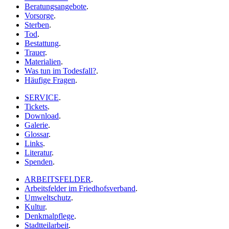
Beratungsangebote
.
Vorsorge
.
Sterben
.
Tod
.
Bestattung
.
Trauer
.
Materialien
.
Was tun im Todesfall?
.
Häufige Fragen
.
SERVICE
.
Tickets
.
Download
.
Galerie
.
Glossar
.
Links
.
Literatur
.
Spenden
.
ARBEITSFELDER
.
Arbeitsfelder im Friedhofsverband
.
Umweltschutz
.
Kultur
.
Denkmalpflege
.
Stadtteilarbeit
.