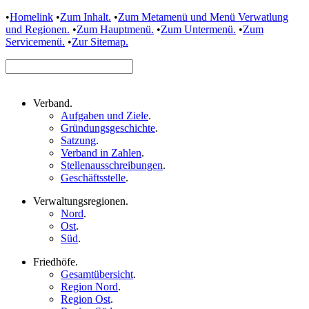
•
Homelink
•
Zum Inhalt.
•
Zum Metamenü und Menü Verwatlung
und Regionen.
•
Zum Hauptmenü.
•
Zum Untermenü.
•
Zum
Servicemenü.
•
Zur Sitemap.
Verband
.
Aufgaben und Ziele
.
Gründungsgeschichte
.
Satzung
.
Verband in Zahlen
.
Stellenausschreibungen
.
Geschäftsstelle
.
Verwaltungsregionen
.
Nord
.
Ost
.
Süd
.
Friedhöfe
.
Gesamtübersicht
.
Region Nord
.
Region Ost
.