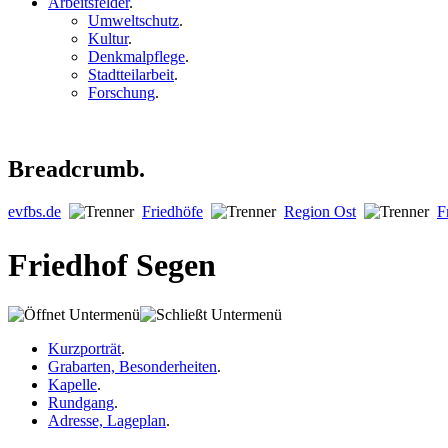
Arbeitsfelder
.
Umweltschutz
.
Kultur
.
Denkmalpflege
.
Stadtteilarbeit
.
Forschung
.
Breadcrumb.
evfbs.de
Friedhöfe
Region Ost
F
Friedhof Segen
Kurzporträt
.
Grabarten, Besonderheiten
.
Kapelle
.
Rundgang
.
Adresse, Lageplan
.