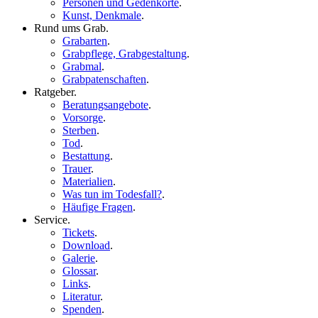
Personen und Gedenkorte
.
Kunst, Denkmale
.
Rund ums Grab
.
Grabarten
.
Grabpflege, Grabgestaltung
.
Grabmal
.
Grabpatenschaften
.
Ratgeber
.
Beratungsangebote
.
Vorsorge
.
Sterben
.
Tod
.
Bestattung
.
Trauer
.
Materialien
.
Was tun im Todesfall?
.
Häufige Fragen
.
Service
.
Tickets
.
Download
.
Galerie
.
Glossar
.
Links
.
Literatur
.
Spenden
.