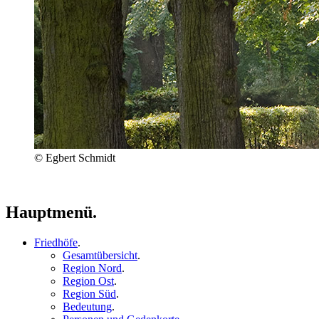
© Egbert Schmidt
Hauptmenü.
Friedhöfe
.
Gesamtübersicht
.
Region Nord
.
Region Ost
.
Region Süd
.
Bedeutung
.