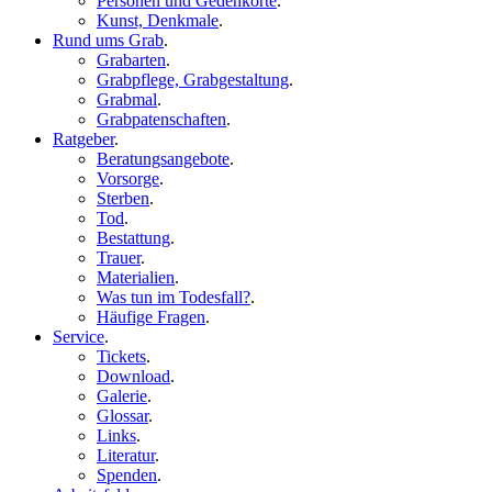
Personen und Gedenkorte
.
Kunst, Denkmale
.
Rund ums Grab
.
Grabarten
.
Grabpflege, Grabgestaltung
.
Grabmal
.
Grabpatenschaften
.
Ratgeber
.
Beratungsangebote
.
Vorsorge
.
Sterben
.
Tod
.
Bestattung
.
Trauer
.
Materialien
.
Was tun im Todesfall?
.
Häufige Fragen
.
Service
.
Tickets
.
Download
.
Galerie
.
Glossar
.
Links
.
Literatur
.
Spenden
.