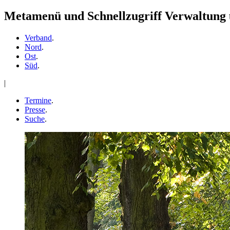
Metamenü und Schnellzugriff Verwaltung
Verband
.
Nord
.
Ost
.
Süd
.
|
Termine
.
Presse
.
Suche
.