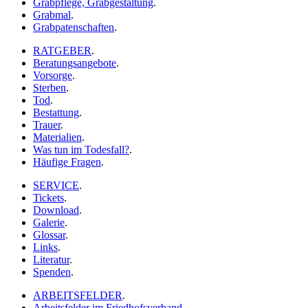
Grabpflege, Grabgestaltung
.
Grabmal
.
Grabpatenschaften
.
RATGEBER
.
Beratungsangebote
.
Vorsorge
.
Sterben
.
Tod
.
Bestattung
.
Trauer
.
Materialien
.
Was tun im Todesfall?
.
Häufige Fragen
.
SERVICE
.
Tickets
.
Download
.
Galerie
.
Glossar
.
Links
.
Literatur
.
Spenden
.
ARBEITSFELDER
.
Arbeitsfelder im Friedhofsverband
.