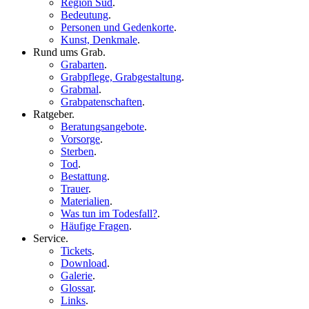
Region Süd
.
Bedeutung
.
Personen und Gedenkorte
.
Kunst, Denkmale
.
Rund ums Grab
.
Grabarten
.
Grabpflege, Grabgestaltung
.
Grabmal
.
Grabpatenschaften
.
Ratgeber
.
Beratungsangebote
.
Vorsorge
.
Sterben
.
Tod
.
Bestattung
.
Trauer
.
Materialien
.
Was tun im Todesfall?
.
Häufige Fragen
.
Service
.
Tickets
.
Download
.
Galerie
.
Glossar
.
Links
.