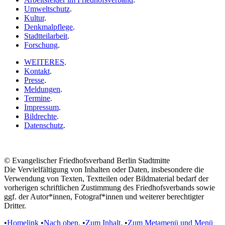
Umweltschutz
.
Kultur
.
Denkmalpflege
.
Stadtteilarbeit
.
Forschung
.
WEITERES
.
Kontakt
.
Presse
.
Meldungen
.
Termine
.
Impressum
.
Bildrechte
.
Datenschutz
.
© Evangelischer Friedhofsverband Berlin Stadtmitte
Die Vervielfältigung von Inhalten oder Daten, insbesondere die
Verwendung von Texten, Textteilen oder Bildmaterial bedarf der
vorherigen schriftlichen Zustimmung des Friedhofsverbands sowie
ggf. der Autor*innen, Fotograf*innen und weiterer berechtigter
Dritter.
•
Homelink
•
Nach oben.
•
Zum Inhalt.
•
Zum Metamenü und Menü