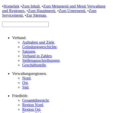
•
Homelink
•
Zum Inhalt.
•
Zum Metamenü und Menü Verwatlung
und Regionen.
•
Zum Hauptmenü.
•
Zum Untermenü.
•
Zum
Servicemenü.
•
Zur Sitemap.
Verband
.
Aufgaben und Ziele
.
Gründungsgeschichte
.
Satzung
.
Verband in Zahlen
.
Stellenausschreibungen
.
Geschäftsstelle
.
Verwaltungsregionen
.
Nord
.
Ost
.
Süd
.
Friedhöfe
.
Gesamtübersicht
.
Region Nord
.
Region Ost
.