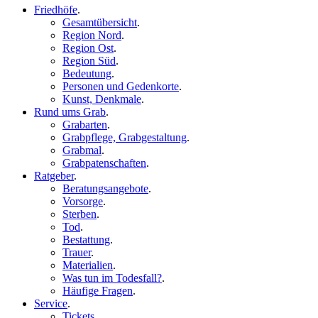
Friedhöfe
.
Gesamtübersicht
.
Region Nord
.
Region Ost
.
Region Süd
.
Bedeutung
.
Personen und Gedenkorte
.
Kunst, Denkmale
.
Rund ums Grab
.
Grabarten
.
Grabpflege, Grabgestaltung
.
Grabmal
.
Grabpatenschaften
.
Ratgeber
.
Beratungsangebote
.
Vorsorge
.
Sterben
.
Tod
.
Bestattung
.
Trauer
.
Materialien
.
Was tun im Todesfall?
.
Häufige Fragen
.
Service
.
Tickets
.