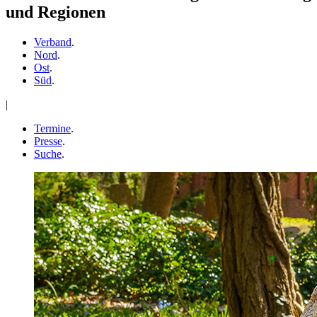
und Regionen
Verband
.
Nord
.
Ost
.
Süd
.
|
Termine
.
Presse
.
Suche
.