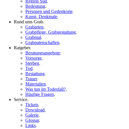
Region Süd
.
Bedeutung
.
Personen und Gedenkorte
.
Kunst, Denkmale
.
Rund ums Grab
.
Grabarten
.
Grabpflege, Grabgestaltung
.
Grabmal
.
Grabpatenschaften
.
Ratgeber
.
Beratungsangebote
.
Vorsorge
.
Sterben
.
Tod
.
Bestattung
.
Trauer
.
Materialien
.
Was tun im Todesfall?
.
Häufige Fragen
.
Service
.
Tickets
.
Download
.
Galerie
.
Glossar
.
Links
.