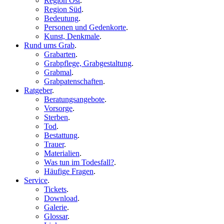
Region Ost
.
Region Süd
.
Bedeutung
.
Personen und Gedenkorte
.
Kunst, Denkmale
.
Rund ums Grab
.
Grabarten
.
Grabpflege, Grabgestaltung
.
Grabmal
.
Grabpatenschaften
.
Ratgeber
.
Beratungsangebote
.
Vorsorge
.
Sterben
.
Tod
.
Bestattung
.
Trauer
.
Materialien
.
Was tun im Todesfall?
.
Häufige Fragen
.
Service
.
Tickets
.
Download
.
Galerie
.
Glossar
.