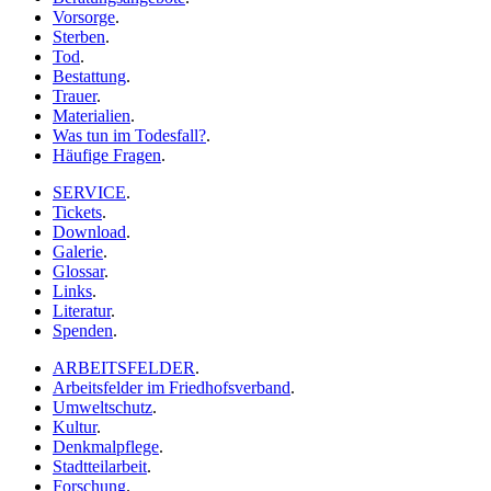
Vorsorge
.
Sterben
.
Tod
.
Bestattung
.
Trauer
.
Materialien
.
Was tun im Todesfall?
.
Häufige Fragen
.
SERVICE
.
Tickets
.
Download
.
Galerie
.
Glossar
.
Links
.
Literatur
.
Spenden
.
ARBEITSFELDER
.
Arbeitsfelder im Friedhofsverband
.
Umweltschutz
.
Kultur
.
Denkmalpflege
.
Stadtteilarbeit
.
Forschung
.