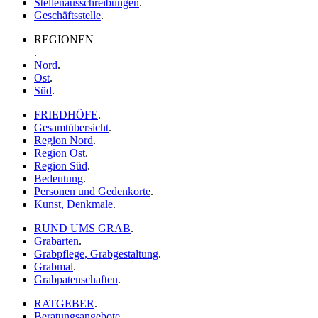
Stellenausschreibungen
.
Geschäftsstelle
.
REGIONEN
.
Nord
.
Ost
.
Süd
.
FRIEDHÖFE
.
Gesamtübersicht
.
Region Nord
.
Region Ost
.
Region Süd
.
Bedeutung
.
Personen und Gedenkorte
.
Kunst, Denkmale
.
RUND UMS GRAB
.
Grabarten
.
Grabpflege, Grabgestaltung
.
Grabmal
.
Grabpatenschaften
.
RATGEBER
.
Beratungsangebote
.