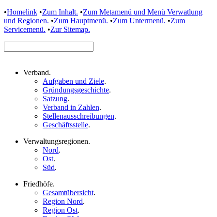
•
Homelink
•
Zum Inhalt.
•
Zum Metamenü und Menü Verwatlung
und Regionen.
•
Zum Hauptmenü.
•
Zum Untermenü.
•
Zum
Servicemenü.
•
Zur Sitemap.
Verband
.
Aufgaben und Ziele
.
Gründungsgeschichte
.
Satzung
.
Verband in Zahlen
.
Stellenausschreibungen
.
Geschäftsstelle
.
Verwaltungsregionen
.
Nord
.
Ost
.
Süd
.
Friedhöfe
.
Gesamtübersicht
.
Region Nord
.
Region Ost
.