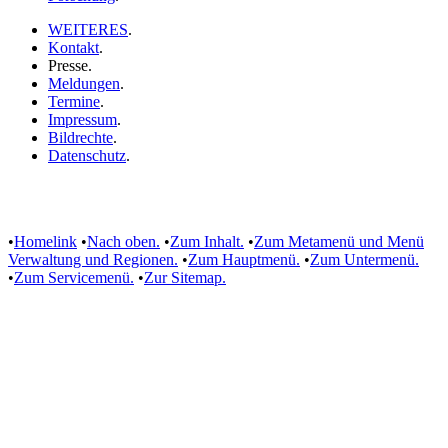
WEITERES
.
Kontakt
.
Presse
.
Meldungen
.
Termine
.
Impressum
.
Bildrechte
.
Datenschutz
.
•
Homelink
•
Nach oben.
•
Zum Inhalt.
•
Zum Metamenü und Menü
Verwaltung und Regionen.
•
Zum Hauptmenü.
•
Zum Untermenü.
•
Zum Servicemenü.
•
Zur Sitemap.