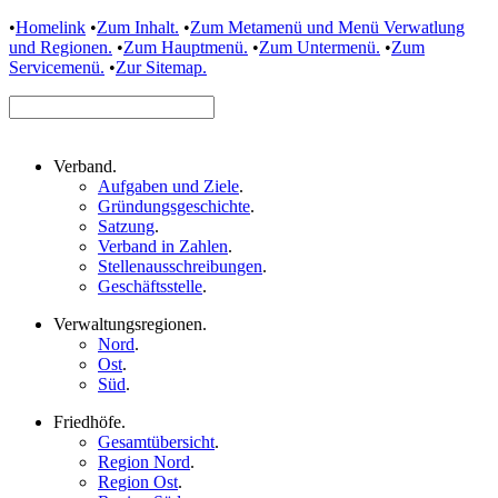
•
Homelink
•
Zum Inhalt.
•
Zum Metamenü und Menü Verwatlung
und Regionen.
•
Zum Hauptmenü.
•
Zum Untermenü.
•
Zum
Servicemenü.
•
Zur Sitemap.
Verband
.
Aufgaben und Ziele
.
Gründungsgeschichte
.
Satzung
.
Verband in Zahlen
.
Stellenausschreibungen
.
Geschäftsstelle
.
Verwaltungsregionen
.
Nord
.
Ost
.
Süd
.
Friedhöfe
.
Gesamtübersicht
.
Region Nord
.
Region Ost
.