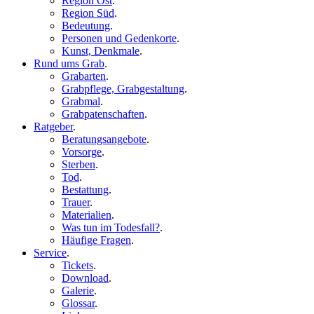
Region Ost
.
Region Süd
.
Bedeutung
.
Personen und Gedenkorte
.
Kunst, Denkmale
.
Rund ums Grab
.
Grabarten
.
Grabpflege, Grabgestaltung
.
Grabmal
.
Grabpatenschaften
.
Ratgeber
.
Beratungsangebote
.
Vorsorge
.
Sterben
.
Tod
.
Bestattung
.
Trauer
.
Materialien
.
Was tun im Todesfall?
.
Häufige Fragen
.
Service
.
Tickets
.
Download
.
Galerie
.
Glossar
.