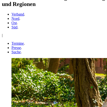
und Regionen
Verband
.
Nord
.
Ost
.
Süd
.
|
Termine
.
Presse
.
Suche
.