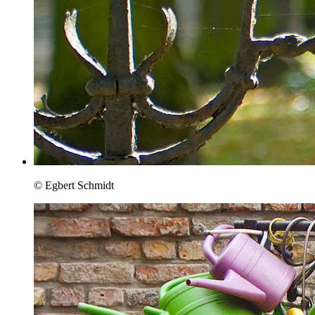
© Egbert Schmidt