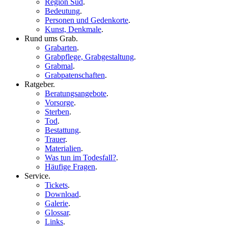
Region Süd
.
Bedeutung
.
Personen und Gedenkorte
.
Kunst, Denkmale
.
Rund ums Grab
.
Grabarten
.
Grabpflege, Grabgestaltung
.
Grabmal
.
Grabpatenschaften
.
Ratgeber
.
Beratungsangebote
.
Vorsorge
.
Sterben
.
Tod
.
Bestattung
.
Trauer
.
Materialien
.
Was tun im Todesfall?
.
Häufige Fragen
.
Service
.
Tickets
.
Download
.
Galerie
.
Glossar
.
Links
.