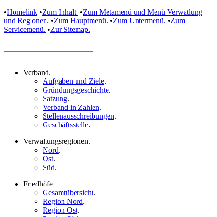
•
Homelink
•
Zum Inhalt.
•
Zum Metamenü und Menü Verwatlung
und Regionen.
•
Zum Hauptmenü.
•
Zum Untermenü.
•
Zum
Servicemenü.
•
Zur Sitemap.
Verband
.
Aufgaben und Ziele
.
Gründungsgeschichte
.
Satzung
.
Verband in Zahlen
.
Stellenausschreibungen
.
Geschäftsstelle
.
Verwaltungsregionen
.
Nord
.
Ost
.
Süd
.
Friedhöfe
.
Gesamtübersicht
.
Region Nord
.
Region Ost
.