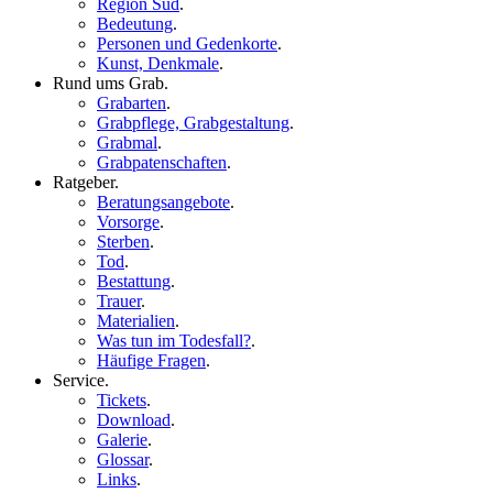
Region Süd
.
Bedeutung
.
Personen und Gedenkorte
.
Kunst, Denkmale
.
Rund ums Grab
.
Grabarten
.
Grabpflege, Grabgestaltung
.
Grabmal
.
Grabpatenschaften
.
Ratgeber
.
Beratungsangebote
.
Vorsorge
.
Sterben
.
Tod
.
Bestattung
.
Trauer
.
Materialien
.
Was tun im Todesfall?
.
Häufige Fragen
.
Service
.
Tickets
.
Download
.
Galerie
.
Glossar
.
Links
.