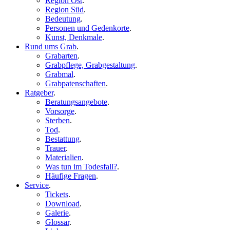
Region Ost
.
Region Süd
.
Bedeutung
.
Personen und Gedenkorte
.
Kunst, Denkmale
.
Rund ums Grab
.
Grabarten
.
Grabpflege, Grabgestaltung
.
Grabmal
.
Grabpatenschaften
.
Ratgeber
.
Beratungsangebote
.
Vorsorge
.
Sterben
.
Tod
.
Bestattung
.
Trauer
.
Materialien
.
Was tun im Todesfall?
.
Häufige Fragen
.
Service
.
Tickets
.
Download
.
Galerie
.
Glossar
.