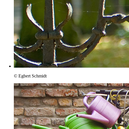
© Egbert Schmidt