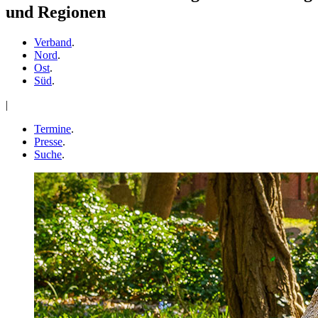
und Regionen
Verband
.
Nord
.
Ost
.
Süd
.
|
Termine
.
Presse
.
Suche
.