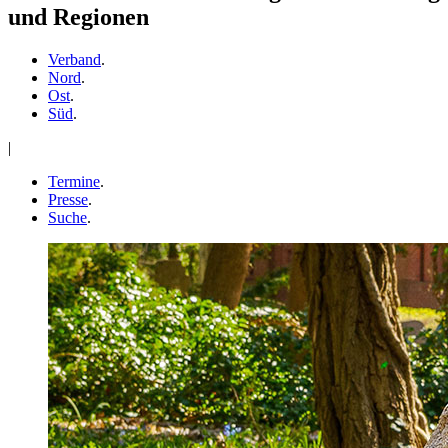
und Regionen
Verband
.
Nord
.
Ost
.
Süd
.
|
Termine
.
Presse
.
Suche
.