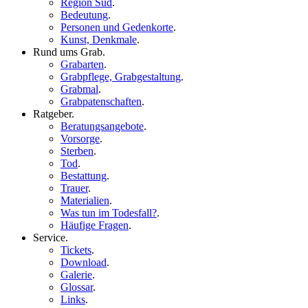
Region Süd
.
Bedeutung
.
Personen und Gedenkorte
.
Kunst, Denkmale
.
Rund ums Grab
.
Grabarten
.
Grabpflege, Grabgestaltung
.
Grabmal
.
Grabpatenschaften
.
Ratgeber
.
Beratungsangebote
.
Vorsorge
.
Sterben
.
Tod
.
Bestattung
.
Trauer
.
Materialien
.
Was tun im Todesfall?
.
Häufige Fragen
.
Service
.
Tickets
.
Download
.
Galerie
.
Glossar
.
Links
.