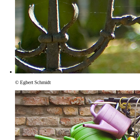
© Egbert Schmidt