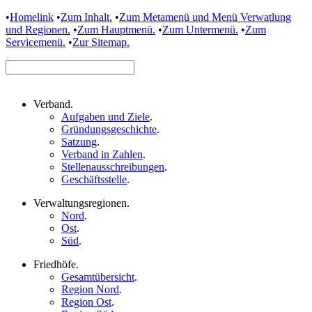
•
Homelink
•
Zum Inhalt.
•
Zum Metamenü und Menü Verwatlung
und Regionen.
•
Zum Hauptmenü.
•
Zum Untermenü.
•
Zum
Servicemenü.
•
Zur Sitemap.
Verband
.
Aufgaben und Ziele
.
Gründungsgeschichte
.
Satzung
.
Verband in Zahlen
.
Stellenausschreibungen
.
Geschäftsstelle
.
Verwaltungsregionen
.
Nord
.
Ost
.
Süd
.
Friedhöfe
.
Gesamtübersicht
.
Region Nord
.
Region Ost
.