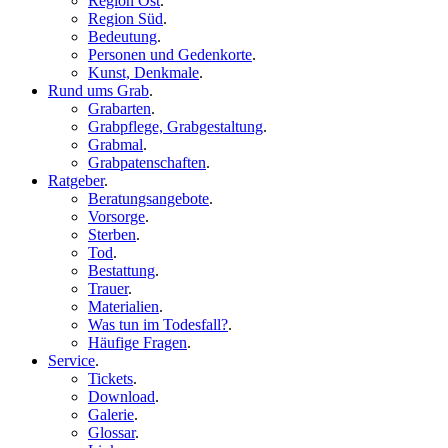
Region Ost
.
Region Süd
.
Bedeutung
.
Personen und Gedenkorte
.
Kunst, Denkmale
.
Rund ums Grab
.
Grabarten
.
Grabpflege, Grabgestaltung
.
Grabmal
.
Grabpatenschaften
.
Ratgeber
.
Beratungsangebote
.
Vorsorge
.
Sterben
.
Tod
.
Bestattung
.
Trauer
.
Materialien
.
Was tun im Todesfall?
.
Häufige Fragen
.
Service
.
Tickets
.
Download
.
Galerie
.
Glossar
.