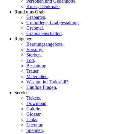
Personen und Gedenkorte
.
Kunst, Denkmale
.
Rund ums Grab
.
Grabarten
.
Grabpflege, Grabgestaltung
.
Grabmal
.
Grabpatenschaften
.
Ratgeber
.
Beratungsangebote
.
Vorsorge
.
Sterben
.
Tod
.
Bestattung
.
Trauer
.
Materialien
.
Was tun im Todesfall?
.
Häufige Fragen
.
Service
.
Tickets
.
Download
.
Galerie
.
Glossar
.
Links
.
Literatur
.
Spenden
.