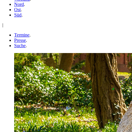
Nord
.
Ost
.
Süd
.
|
Termine
.
Presse
.
Suche
.