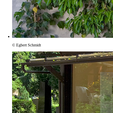
© Egbert Schmidt