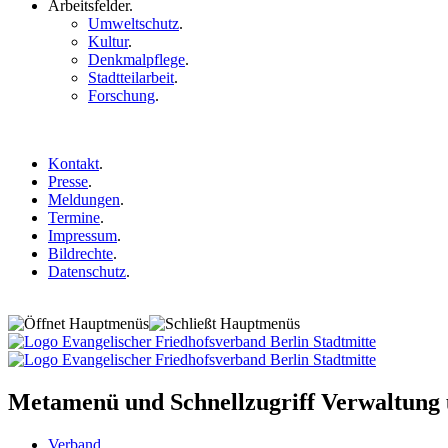
Arbeitsfelder
.
Umweltschutz
.
Kultur
.
Denkmalpflege
.
Stadtteilarbeit
.
Forschung
.
Kontakt
.
Presse
.
Meldungen
.
Termine
.
Impressum
.
Bildrechte
.
Datenschutz
.
Metamenü und Schnellzugriff Verwaltung
Verband
.