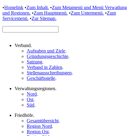
•
Homelink
•
Zum Inhalt.
•
Zum Metamenü und Menü Verwatlung
und Regionen.
•
Zum Hauptmenü.
•
Zum Untermenü.
•
Zum
Servicemenü.
•
Zur Sitemap.
Verband
.
Aufgaben und Ziele
.
Gründungsgeschichte
.
Satzung
.
Verband in Zahlen
.
Stellenausschreibungen
.
Geschäftsstelle
.
Verwaltungsregionen
.
Nord
.
Ost
.
Süd
.
Friedhöfe
.
Gesamtübersicht
.
Region Nord
.
Region Ost
.