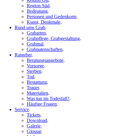
Region Ost
.
Region Süd
.
Bedeutung
.
Personen und Gedenkorte
.
Kunst, Denkmale
.
Rund ums Grab
.
Grabarten
.
Grabpflege, Grabgestaltung
.
Grabmal
.
Grabpatenschaften
.
Ratgeber
.
Beratungsangebote
.
Vorsorge
.
Sterben
.
Tod
.
Bestattung
.
Trauer
.
Materialien
.
Was tun im Todesfall?
.
Häufige Fragen
.
Service
.
Tickets
.
Download
.
Galerie
.
Glossar
.