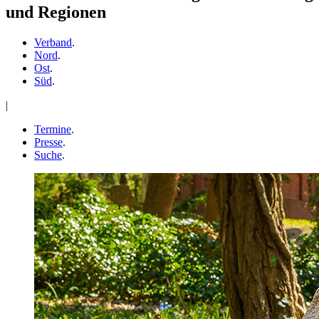
und Regionen
Verband
.
Nord
.
Ost
.
Süd
.
|
Termine
.
Presse
.
Suche
.