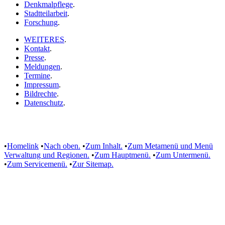
Denkmalpflege
.
Stadtteilarbeit
.
Forschung
.
WEITERES
.
Kontakt
.
Presse
.
Meldungen
.
Termine
.
Impressum
.
Bildrechte
.
Datenschutz
.
•
Homelink
•
Nach oben.
•
Zum Inhalt.
•
Zum Metamenü und Menü
Verwaltung und Regionen.
•
Zum Hauptmenü.
•
Zum Untermenü.
•
Zum Servicemenü.
•
Zur Sitemap.