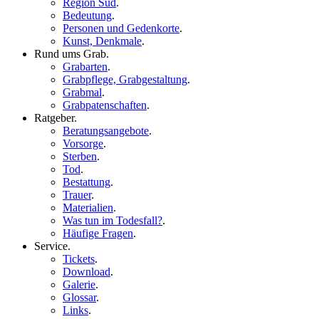
Region Süd
.
Bedeutung
.
Personen und Gedenkorte
.
Kunst, Denkmale
.
Rund ums Grab
.
Grabarten
.
Grabpflege, Grabgestaltung
.
Grabmal
.
Grabpatenschaften
.
Ratgeber
.
Beratungsangebote
.
Vorsorge
.
Sterben
.
Tod
.
Bestattung
.
Trauer
.
Materialien
.
Was tun im Todesfall?
.
Häufige Fragen
.
Service
.
Tickets
.
Download
.
Galerie
.
Glossar
.
Links
.